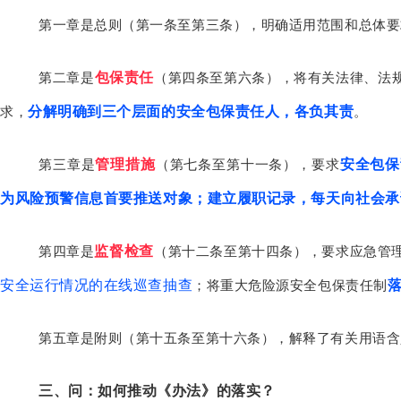
第一章是总则（第一条至第三条），明确适用范围和总体要
包保责任
第二章是
（第四条至第六条），将有关法律、法
分解明确到三个层面的安全包保责任人，各负其责
求，
。
管理措施
安全包保
第三章是
（第七条至第十一条），要求
为风险预警信息首要推送对象；建立履职记录，每天向社会承
监督检查
第四章是
（第十二条至第十四条），要求应急管
安全运行情况的在线巡查抽查
；将重大危险源安全包保责任制
第五章是附则（第十五条至第十六条），解释了有关用语含
三、问：如何推动《办法》的落实？