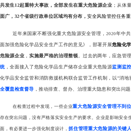
共发生
12
起重特大事故，全部发生在重大危险源企业
；从体
面广，
32
个省级行政单位区域均有分布，
安全风险管控任务重
近年来国家不断强化重大危险源安全管理，
年中共
2020
面加强危险化学品安全生产工作的意见》，部署开展
危险化
危险源企业
，
实施最严格的治理整顿
。过去的两年，应急管
统
，全面接入了危险化学品生产储存企业重大危险源
监测监
化学品安全监管和消防救援机构联合监管工作机制，以“消地
全覆盖检查督导
，推动排查、督办、治理重大隐患和突出问题
重大危险源安全管理不到
在检查过程中发现，一些企业
存在突出问题，没有严格落实安全生产的要求。企业是影响安全
抓住管理重大危险源的关键
面，有必要进一步强化制度设计，