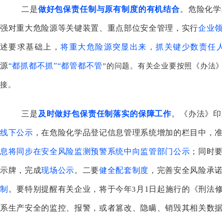
二是
做好包保责任制与原有制度的有机结
合
。危险化学
强对重大危险源等关键装置、重点部位安全管理，实行
企业
述要求基础上，
将重大危险源突显出来，抓关键少数责任
源
“都抓都不抓”“都管都不管
”的问题。有关企业要按照《办法
接。
三是
及时做好包保责任制落实的保障工作
。《办法》印
线下公示
，在危险化学品登记信息管理系统增加的栏目中，
息将同步在安全风险监测预警系统中向监管部门公示
；同时
示牌，完成
现场公示
。二要
健全配套制度
，完善安全风险承
制
。要特别提醒有关企业，将于今年
月
1
日起施行的《刑法
3
系生产安全的监控、报警，或者篡改、隐瞒、销毁其相关数